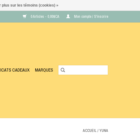
 plus sur les témoins (cookies) »
0 Articles - 0,00$CA
Mon compte / S'inscrire
FICATS CADEAUX
MARQUES
ACCUEIL
/
YUNA