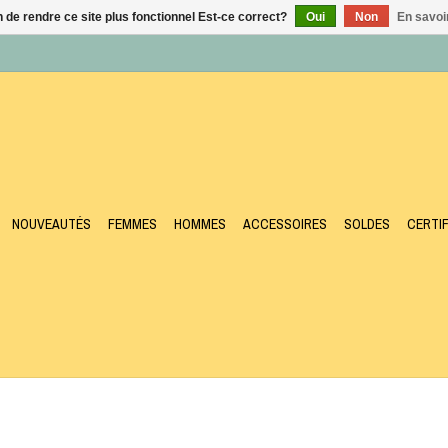
n de rendre ce site plus fonctionnel Est-ce correct?
Oui
Non
En savoir
NOUVEAUTÉS
FEMMES
HOMMES
ACCESSOIRES
SOLDES
CERTI