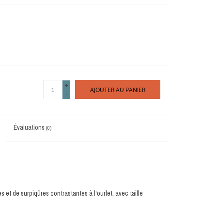
+
AJOUTER AU PANIER
-
Évaluations
(0)
et de surpiqûres contrastantes à l'ourlet, avec taille