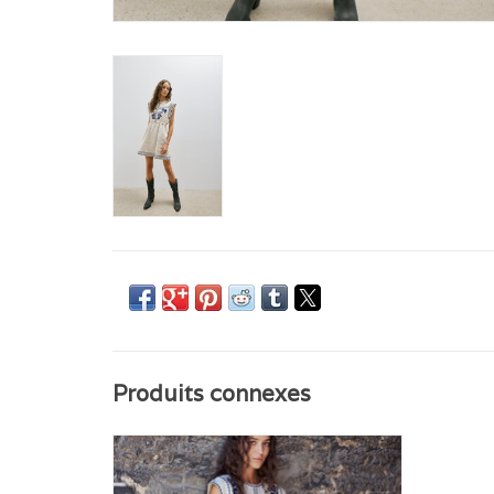
Produits connexes
Pantalon à jambes larges et décontractées, taille
élastiquée avec cordon de serrage ajustable.
Broderie verticale le long des coutures latérales.