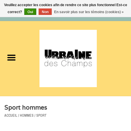
Veuillez accepter les cookies afin de rendre ce site plus fonctionnel Est-ce
correct?
Oui
Non
En savoir plus sur les témoins (cookies) »
0 Articles - 0,00$CA
Accueil
Nouveautés
Femmes
Hommes
Accessoires
Sport hommes
Soldes
ACCUEIL
/
HOMMES
/
SPORT
Certificats cadeaux