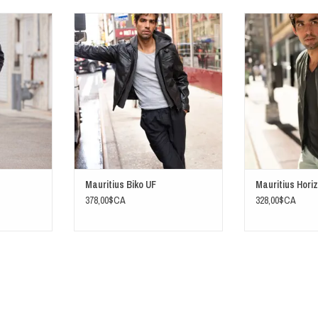
 CF
Manteau en cuir d'agneau coupe
Mauritius
classique avec une capuche amovible et
AJOUTER 
un empiècement sur le devant.
AJOUTER AU PANIER
Mauritius Biko UF
Mauritius Hori
378,00$CA
328,00$CA