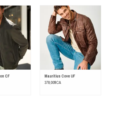
 Horizon CF
Confectionnée en cuir d'agneau 100 %
naturel, tanné végétal et issu d'une
AU PANIER
production éthique, cette veste répond à
tous les critères.
AJOUTER AU PANIER
zon CF
Mauritius Cove UF
378,00$CA