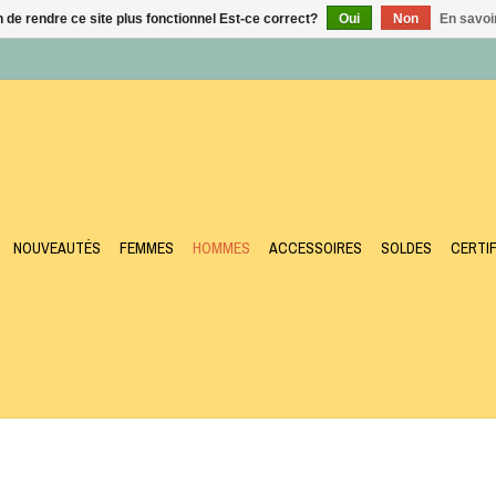
n de rendre ce site plus fonctionnel Est-ce correct?
Oui
Non
En savoir
NOUVEAUTÉS
FEMMES
HOMMES
ACCESSOIRES
SOLDES
CERTI