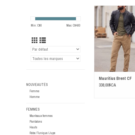
Mauritius Brent
Min: C$
0
Max: C$
400
Mauritius Brent CF
NOUVEAUTÉS
338,00$CA
Femme
Homme
FEMMES
Manteaux femmes
Pantalons
Hauts
Robe / Tunique / Jupe