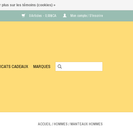
 plus sur les témoins (cookies) »
0 Articles - 0,00$CA
Mon compte / S'inscrire
FICATS CADEAUX
MARQUES
ACCUEIL
/
HOMMES
/
MANTEAUX HOMMES