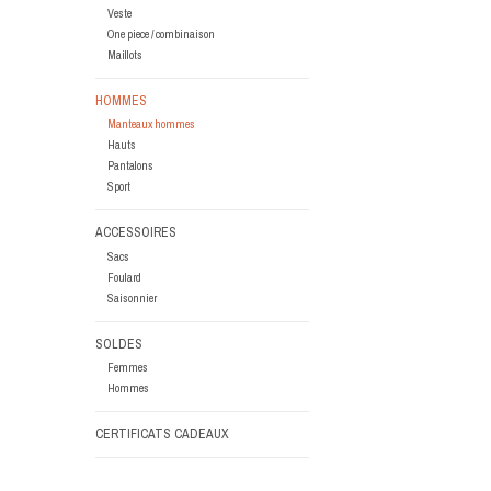
Veste
One piece / combinaison
Maillots
HOMMES
Manteaux hommes
Hauts
Pantalons
Sport
ACCESSOIRES
Sacs
Foulard
Saisonnier
SOLDES
Femmes
Hommes
CERTIFICATS CADEAUX