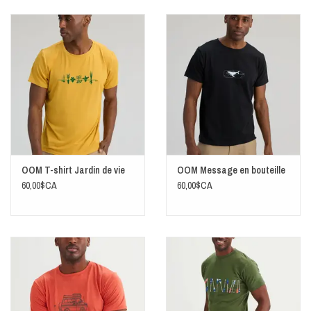
Couleur : TEAL
Longueur centre dos (taille Médium) : 28 po
Fabriqué au Québec
Écoresponsable
Laver à l'envers à l'eau froide et suspendre pour sécher
OOM T-shirt Jardin de vie
OOM Message en bouteille
60,00$CA
60,00$CA