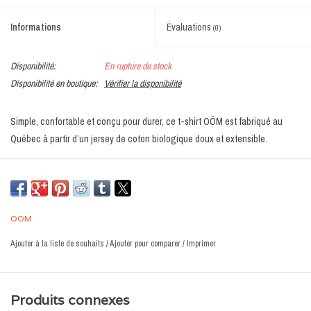
Informations
Évaluations
(0)
Disponibilité:
En rupture de stock
Disponibilité en boutique:
Vérifier la disponibilité
Simple, confortable et conçu pour durer, ce t-shirt OÖM est fabriqué au
Québec à partir d’un jersey de coton biologique doux et extensible.
Son imprimé vélo minimaliste évoque la liberté, le mouvement et le plaisir de
ralentir pour profiter du moment présent. Sa coupe classique en fait un
essentiel facile à porter au quotidien, seul ou sous une surchemise.
OOM
Un vêtement écoresponsable conçu localement avec soin.
Ajouter à la liste de souhaits
/
Ajouter pour comparer
/
Imprimer
DÉTAILS
Jersey : 95 % coton biologique, 5 % spandex
Doux, respirant et confortable
Produits connexes
Imprimé exclusif OÖM