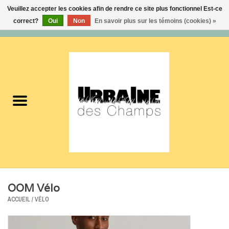
Veuillez accepter les cookies afin de rendre ce site plus fonctionnel Est-ce
correct?
Oui
Non
En savoir plus sur les témoins (cookies) »
0 Articles - 0,00$CA
Accueil
Nouveautés
Femmes
Hommes
Accessoires
OOM Vélo
Soldes
ACCUEIL
/
VÉLO
Certificats cadeaux