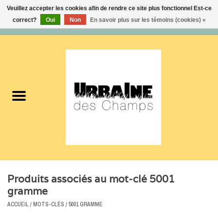
Veuillez accepter les cookies afin de rendre ce site plus fonctionnel Est-ce
correct?
Oui
Non
En savoir plus sur les témoins (cookies) »
0 Articles - 0,00$CA
Accueil
Nouveautés
Femmes
Hommes
Accessoires
Produits associés au mot-clé 5001
Soldes
gramme
ACCUEIL
/
MOTS-CLÉS
/
5001 GRAMME
Certificats cadeaux