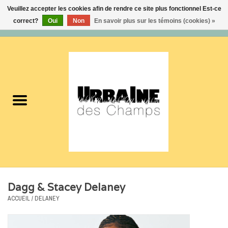
Veuillez accepter les cookies afin de rendre ce site plus fonctionnel Est-ce
correct?
Oui
Non
En savoir plus sur les témoins (cookies) »
0 Articles - 0,00$CA
Accueil
Nouveautés
Femmes
Hommes
Accessoires
Dagg & Stacey Delaney
Soldes
ACCUEIL
/
DELANEY
Certificats cadeaux