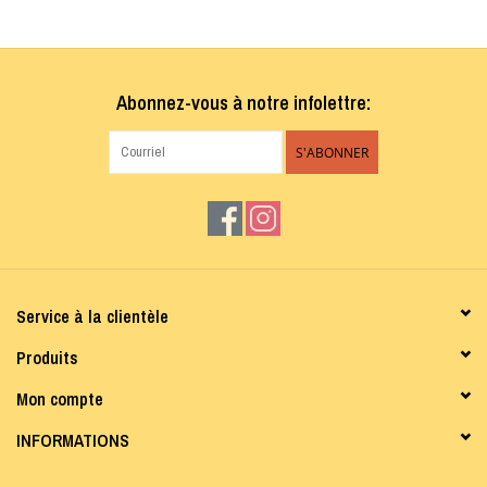
88% Polyester - 10% Lurex - 2% Spandex
Tissu fabriqué à Montréal
Laver à la machine à l'eau froide, cycle délicat - sécher à plat
Abonnez-vous à notre infolettre:
S'ABONNER
Service à la clientèle
Produits
Mon compte
INFORMATIONS