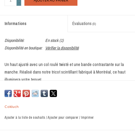
AJOUTER AU PANIER
-
Informations
Évaluations
(0)
Disponibilité:
En stock
(1)
Disponibilité en boutique:
Vérifier la disponibilité
Un haut ajusté avec un col roulé twisté et une bande contrastante sur la
manche. Réalisé dans notre tricot scintillant fabriqué à Montréal, ce haut
illuminera votre tenue!
Col roulé twisté
Manches longues
Découpe sur la manche
Cokluch
Coupe ajustée
Longueur mi-hanches
Ajouter à la liste de souhaits
/
Ajouter pour comparer
/
Imprimer
Fait à Montréal