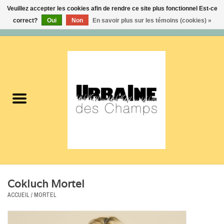
Veuillez accepter les cookies afin de rendre ce site plus fonctionnel Est-ce
correct?
Oui
Non
En savoir plus sur les témoins (cookies) »
0 Articles - 0,00$CA
Accueil
Nouveautés
Femmes
Hommes
Accessoires
Cokluch Mortel
Soldes
ACCUEIL
/
MORTEL
Certificats cadeaux