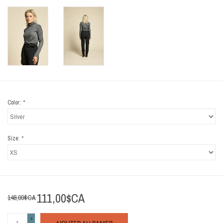
Color:
*
Size:
*
111,00$CA
148,00$CA
+