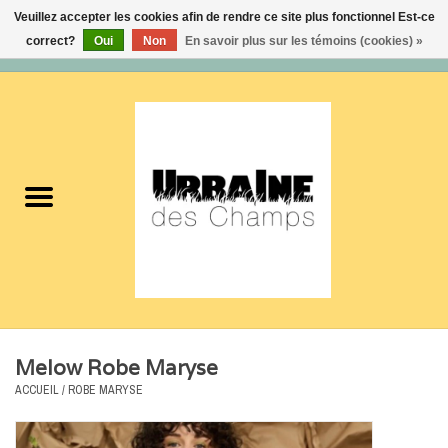
Veuillez accepter les cookies afin de rendre ce site plus fonctionnel Est-ce
correct?
Oui
Non
En savoir plus sur les témoins (cookies) »
0 Articles - 0,00$CA
Accueil
Nouveautés
Femmes
Hommes
Accessoires
Melow Robe Maryse
Soldes
ACCUEIL
/
ROBE MARYSE
Certificats cadeaux