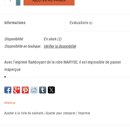
AJOUTER AU PANIER
-
Informations
Évaluations
(0)
Disponibilité:
En stock
(1)
Disponibilité en boutique:
Vérifier la disponibilité
Avec l’imprimé flamboyant de la robe MARYSE, il est impossible de passer
inaperçue.
Longueur en haut du genou
Melow
Encolure en V
Ajouter à la liste de souhaits
/
Ajouter pour comparer
/
Imprimer
Manches à mêmes