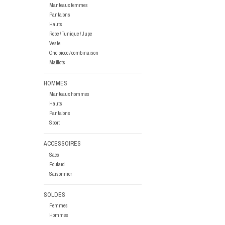
Manteaux femmes
Pantalons
Hauts
Robe / Tunique / Jupe
Veste
One piece / combinaison
Maillots
HOMMES
Manteaux hommes
Hauts
Pantalons
Sport
ACCESSOIRES
Sacs
Foulard
Saisonnier
SOLDES
Femmes
Hommes