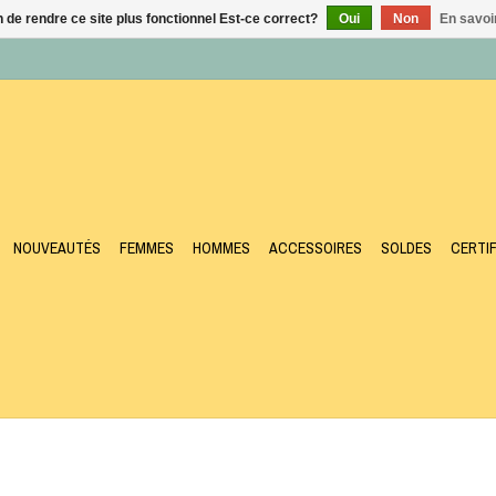
n de rendre ce site plus fonctionnel Est-ce correct?
Oui
Non
En savoir
NOUVEAUTÉS
FEMMES
HOMMES
ACCESSOIRES
SOLDES
CERTI