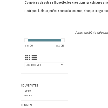
Complices de votre silhouette, les créations graphiques un
Poétique, ludique, naïve, sensuelle, colorée, chaque image est
Aucun produit n'a été trouvé
Min: C$
0
Max: C$
5
NOUVEAUTÉS
Femme
Homme
FEMMES