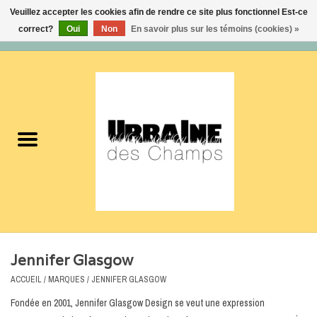
Veuillez accepter les cookies afin de rendre ce site plus fonctionnel Est-ce
correct?
Oui
Non
En savoir plus sur les témoins (cookies) »
0 Articles - 0,00$CA
Accueil
Nouveautés
Femmes
Hommes
Accessoires
Jennifer Glasgow
Soldes
ACCUEIL
/
MARQUES
/
JENNIFER GLASGOW
Fondée en 2001, Jennifer Glasgow Design se veut une expression
Certificats cadeaux