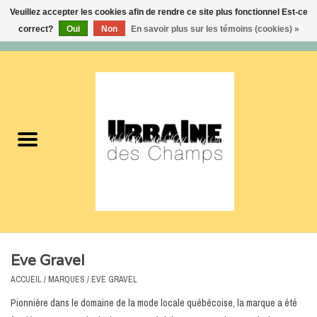
Veuillez accepter les cookies afin de rendre ce site plus fonctionnel Est-ce
correct?
Oui
Non
En savoir plus sur les témoins (cookies) »
0 Articles - 0,00$CA
Accueil
Nouveautés
Femmes
Hommes
Accessoires
Eve Gravel
Soldes
ACCUEIL
/
MARQUES
/
EVE GRAVEL
Pionnière dans le domaine de la mode locale québécoise, la marque a été
Certificats cadeaux