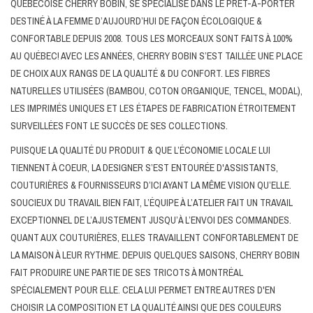
QUÉBÉCOISE CHERRY BOBIN, SE SPÉCIALISE DANS LE PRÊT-À-PORTER
DESTINÉ À LA FEMME D’AUJOURD’HUI DE FAÇON ÉCOLOGIQUE &
Marques
CONFORTABLE DEPUIS 2008. TOUS LES MORCEAUX SONT FAITS À 100%
AU QUÉBEC! AVEC LES ANNÉES, CHERRY BOBIN S’EST TAILLÉE UNE PLACE
DE CHOIX AUX RANGS DE LA QUALITÉ & DU CONFORT. LES FIBRES
NATURELLES UTILISÉES (BAMBOU, COTON ORGANIQUE, TENCEL, MODAL),
LES IMPRIMÉS UNIQUES ET LES ÉTAPES DE FABRICATION ÉTROITEMENT
SURVEILLÉES FONT LE SUCCÈS DE SES COLLECTIONS.
PUISQUE LA QUALITÉ DU PRODUIT & QUE L’ÉCONOMIE LOCALE LUI
TIENNENT À COEUR, LA DESIGNER S’EST ENTOURÉE D'ASSISTANTS,
COUTURIÈRES & FOURNISSEURS D’ICI AYANT LA MÊME VISION QU’ELLE.
SOUCIEUX DU TRAVAIL BIEN FAIT, L’ÉQUIPE À L’ATELIER FAIT UN TRAVAIL
EXCEPTIONNEL DE L’AJUSTEMENT JUSQU’À L’ENVOI DES COMMANDES.
QUANT AUX COUTURIÈRES, ELLES TRAVAILLENT CONFORTABLEMENT DE
LA MAISON À LEUR RYTHME. DEPUIS QUELQUES SAISONS, CHERRY BOBIN
FAIT PRODUIRE UNE PARTIE DE SES TRICOTS À MONTRÉAL
SPÉCIALEMENT POUR ELLE. CELA LUI PERMET ENTRE AUTRES D'EN
CHOISIR LA COMPOSITION ET LA QUALITÉ AINSI QUE DES COULEURS