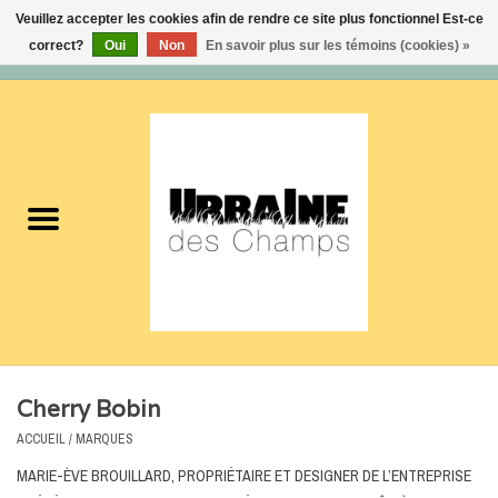
Veuillez accepter les cookies afin de rendre ce site plus fonctionnel Est-ce
correct?
Oui
Non
En savoir plus sur les témoins (cookies) »
0 Articles - 0,00$CA
Accueil
Nouveautés
Femmes
Hommes
Accessoires
Cherry Bobin
Soldes
ACCUEIL
/
MARQUES
MARIE-ÈVE BROUILLARD, PROPRIÉTAIRE ET DESIGNER DE L’ENTREPRISE
Certificats cadeaux