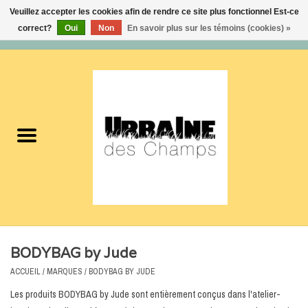
Veuillez accepter les cookies afin de rendre ce site plus fonctionnel Est-ce
correct?
Oui
Non
En savoir plus sur les témoins (cookies) »
0 Articles - 0,00$CA
Accueil
Nouveautés
Femmes
Hommes
Accessoires
BODYBAG by Jude
Soldes
ACCUEIL
/
MARQUES
/
BODYBAG BY JUDE
Les produits BODYBAG by Jude sont entièrement conçus dans l'atelier-
Certificats cadeaux