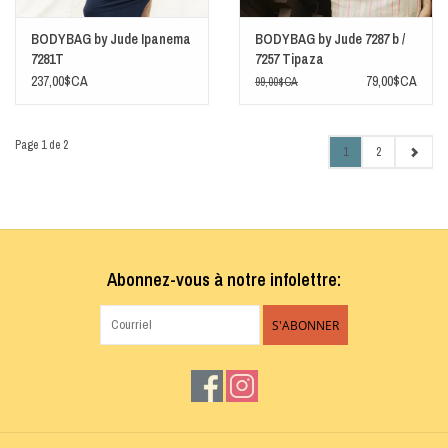
BODYBAG by Jude Ipanema
BODYBAG by Jude 7287 b /
7281T
7257 Tipaza
237,00$CA
79,00$CA
99,00$CA
Page 1 de 2
1
2
Abonnez-vous à notre infolettre:
S'ABONNER