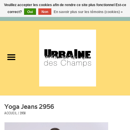
Veuillez accepter les cookies afin de rendre ce site plus fonctionnel Est-ce
correct?
Oui
Non
En savoir plus sur les témoins (cookies) »
0 Articles - 0,00$CA
Accueil
Nouveautés
Femmes
Hommes
Accessoires
Yoga Jeans 2956
Soldes
ACCUEIL
/
2956
Certificats cadeaux