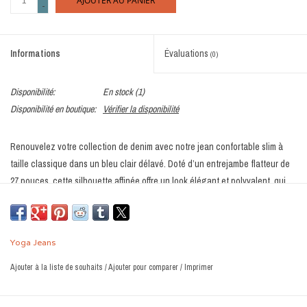
AJOUTER AU PANIER
-
Informations
Évaluations
(0)
Disponibilité:
En stock
(1)
Disponibilité en boutique:
Vérifier la disponibilité
Renouvelez votre collection de denim avec notre jean confortable slim à
taille classique dans un bleu clair délavé. Doté d’un entrejambe flatteur de
27 pouces, cette silhouette affinée offre un look élégant et polyvalent, qui
passe facilement du jour à la nuit. Confectionné en 100% coton, il procure
un confort respirant pour toute la journée. Fini avec une fermeture par
bouton argenté et des surpiqûres couleur sable, ce jean indispensable
Yoga Jeans
s’associe parfaitement à toutes vos tenues pour un style intemporel au
quotidien.
Ajouter à la liste de souhaits
/
Ajouter pour comparer
/
Imprimer
Conçu à Montréal