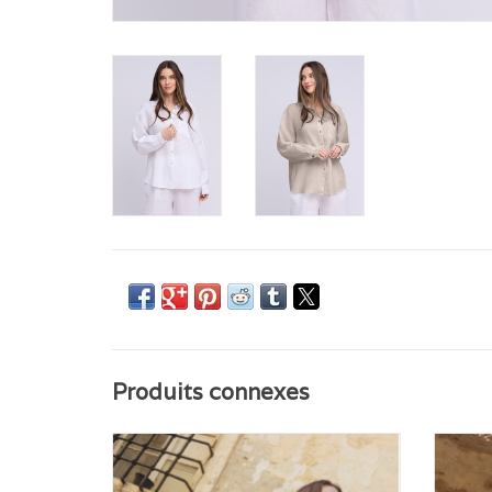
Produits connexes
Découvrez Chiara, la chemise en lin 100%
polyvalente qui vous emmène de la plage à la ville
et partout entre les deux.