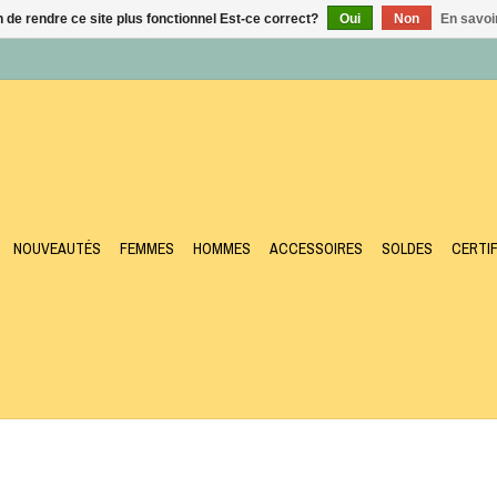
n de rendre ce site plus fonctionnel Est-ce correct?
Oui
Non
En savoir
NOUVEAUTÉS
FEMMES
HOMMES
ACCESSOIRES
SOLDES
CERTI