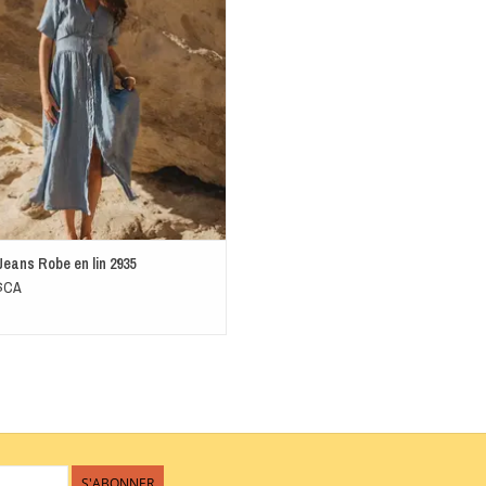
eans Robe en lin 2935
0$CA
S'ABONNER