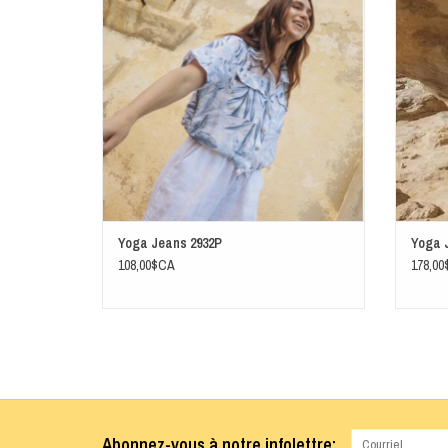
Yoga Jeans 2932P
Yoga J
108,00$CA
178,0
Abonnez-vous à notre infolettre: