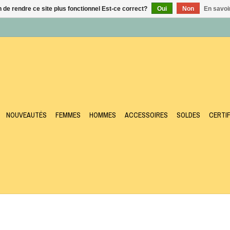
n de rendre ce site plus fonctionnel Est-ce correct?
Oui
Non
En savoir
NOUVEAUTÉS
FEMMES
HOMMES
ACCESSOIRES
SOLDES
CERTI