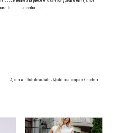
ture douce teinte à la pièce et d'une longueur d'entrejambe
 aussi beau que confortable.
Ajouter à la liste de souhaits
/
Ajouter pour comparer
/
Imprimer
Yoga Jeans 2962
l'eau froide, ne pas javelliser, suspendre pour sécher,
AJOUTER AU PANIER