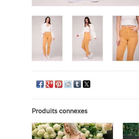
Produits connexes
Emmanuelle est notre jean à coupe décontractée,
Sublime
alliant structure moderne et confort au quotidien.
haute