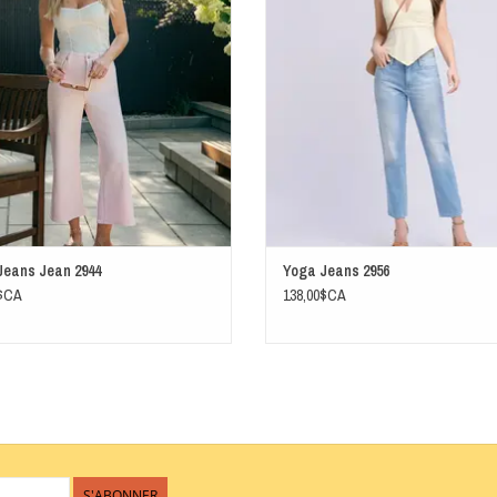
repasser à température réduite.
Jeans Jean 2944
Yoga Jeans 2956
0$CA
138,00$CA
S'ABONNER