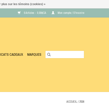
 plus sur les témoins (cookies) »
0 Articles - 0,00$CA
Mon compte / S'inscrire
FICATS CADEAUX
MARQUES
ACCUEIL
/
2536