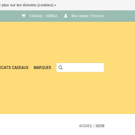
 plus sur les témoins (cookies) »
0 Articles - 0,00$CA
Mon compte / S'inscrire
FICATS CADEAUX
MARQUES
ACCUEIL
/
182256