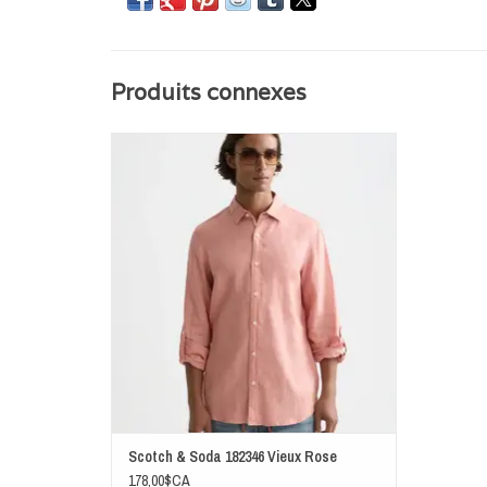
Produits connexes
Pièce polyvalente et incontournable, la chemise en
lin à coupe classique et poignets ajustables est un
basique de votre garde-robe.
AJOUTER AU PANIER
Scotch & Soda 182346 Vieux Rose
178,00$CA