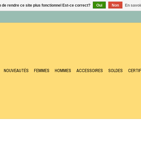
n de rendre ce site plus fonctionnel Est-ce correct?
Oui
Non
En savoir
NOUVEAUTÉS
FEMMES
HOMMES
ACCESSOIRES
SOLDES
CERTI