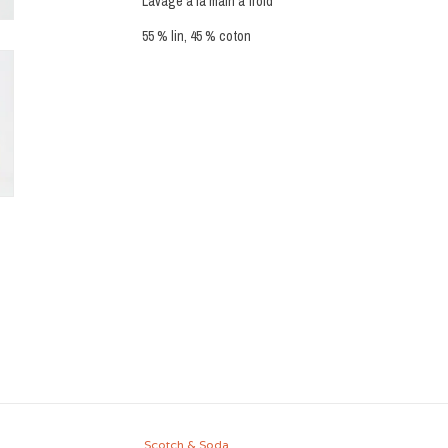
Lavage à la main à froid
55 % lin, 45 % coton
Scotch & Soda