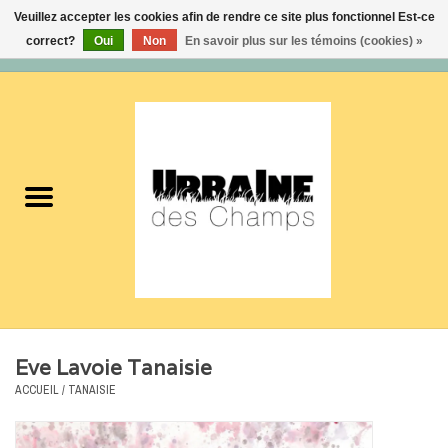
Veuillez accepter les cookies afin de rendre ce site plus fonctionnel Est-ce
correct?
Oui
Non
En savoir plus sur les témoins (cookies) »
0 Articles - 0,00$CA
Accueil
Nouveautés
Femmes
Hommes
Accessoires
Eve Lavoie Tanaisie
Soldes
ACCUEIL
/
TANAISIE
Certificats cadeaux