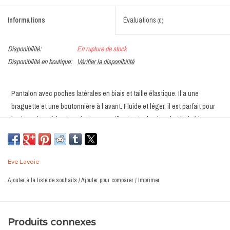
Informations
Évaluations
(0)
Disponibilité:
En rupture de stock
Disponibilité en boutique:
Vérifier la disponibilité
Pantalon avec poches latérales en biais et taille élastique. Il a une
braguette et une boutonnière à l’avant. Fluide et léger, il est parfait pour
les journées où les températures vacillent entre le chaud et le froid.
Jambe droite et large.
Disponible en carreaux, rayé noir ou bordeaux.
Eve Lavoie
MATIÈRE :
Ajouter à la liste de souhaits
/
Ajouter pour comparer
/
Imprimer
80% lin 20% coton
ENTRETIEN L'idéal est de laver à l'eau froide au cycle délicat et de
Produits connexes
suspendre pour sécher.