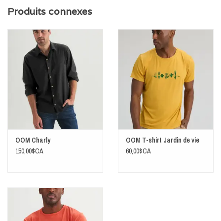
Produits connexes
Jersey : 95% rayonne de bambou - 5% Spandex
Couleur Forêt
Longueur centre dos sur grandeur Médium : 27"
Tissu doux, respirant et extensible
OOM Charly
OOM T-shirt Jardin de vie
Conçu et fabriqué au Québec
150,00$CA
60,00$CA
Laver à l'envers à l'eau froide, suspendre pour sécher