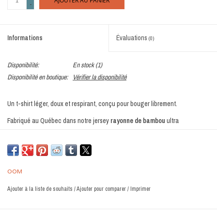
AJOUTER AU PANIER
-
Informations
Évaluations
(0)
Disponibilité:
En stock
(1)
Disponibilité en boutique:
Vérifier la disponibilité
Un t-shirt léger, doux et respirant, conçu pour bouger librement.
Fabriqué au Québec dans notre jersey
rayonne de bambou
ultra
confortable, le t-shirt offre une coupe semi-ajustée facile à porter au
quotidien, en ville comme au grand air.
Un chandail imprimé
inspiré de Montréal et du fleuve qui l’entoure
.
OOM
Comme tous les vêtements
OÖM
, il est conçu pour durer, avec des matières
Ajouter à la liste de souhaits
/
Ajouter pour comparer
/
Imprimer
responsables et une fabrication locale.
Un essentiel confortable pour les esprits libres qui aiment l’aventure.