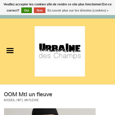
Veuillez accepter les cookies afin de rendre ce site plus fonctionnel Est-ce
correct?
Oui
Non
En savoir plus sur les témoins (cookies) »
0 Articles - 0,00$CA
Accueil
Nouveautés
Femmes
Hommes
Accessoires
OOM Mtl un fleuve
Soldes
ACCUEIL
/
MTL UN FLEUVE
Certificats cadeaux