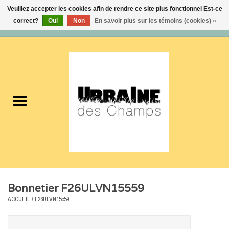
Veuillez accepter les cookies afin de rendre ce site plus fonctionnel Est-ce
correct?
Oui
Non
En savoir plus sur les témoins (cookies) »
0 Articles - 0,00$CA
Accueil
Nouveautés
Femmes
Hommes
Accessoires
Bonnetier F26ULVN15559
Soldes
ACCUEIL
/
F26ULVN15559
Certificats cadeaux