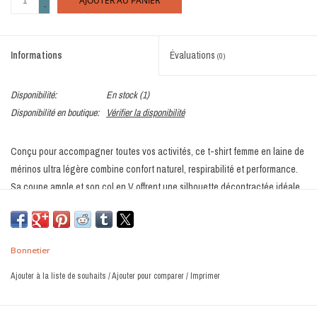
AJOUTER AU PANIER
-
Informations
Évaluations
(0)
Disponibilité:
En stock
(1)
Disponibilité en boutique:
Vérifier la disponibilité
Conçu pour accompagner toutes vos activités, ce t-shirt femme en laine de
mérinos ultra légère combine confort naturel, respirabilité et performance.
Sa coupe ample et son col en V offrent une silhouette décontractée idéale
pour les journées actives, les voyages ou les aventures en plein air.
Fabriqué au Canada avec une laine de mérinos fine et douce, ce vêtement
régule naturellement la température corporelle. Il garde la peau au frais
Bonnetier
lorsqu’il fait chaud et procure une sensation de confort durable tout au long
Ajouter à la liste de souhaits
/
Ajouter pour comparer
/
Imprimer
de la journée. La fibre de mérinos est également reconnue pour ses
propriétés antibactériennes qui réduisent les odeurs et permettent de porter