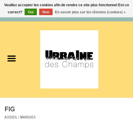
Veuillez accepter les cookies afin de rendre ce site plus fonctionnel Est-ce
correct?
Oui
Non
En savoir plus sur les témoins (cookies) »
0 Articles - 0,00$CA
Accueil
Nouveautés
Femmes
Hommes
Accessoires
FIG
Soldes
ACCUEIL
/
MARQUES
Certificats cadeaux